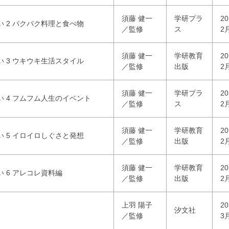
須藤 健一
学研プラ
2
 2 パクパク料理と食べ物
／監修
ス
2
須藤 健一
学研教育
2
 3 ウキウキ生活スタイル
／監修
出版
2
須藤 健一
学研プラ
2
 4 フムフム人生のイベント
／監修
ス
2
須藤 健一
学研教育
2
 5 イロイロしぐさと発想
／監修
出版
2
須藤 健一
学研教育
2
 6 アレコレ資料編
／監修
出版
2
上羽 陽子
2
汐文社
／監修
3