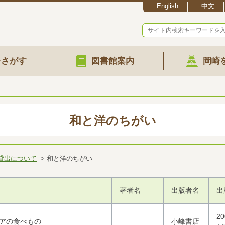
English
中文
をさがす
図書館案内
岡崎
和と洋のちがい
貸出について
和と洋のちがい
著者名
出版者名
出
2
ジアの食べもの
小峰書店