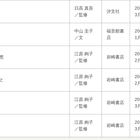
日高 真吾
2
汐文社
／監修
3
中山 圭子
福音館書
2
／文
店
1
江原 絢子
2
恵
岩崎書店
／監修
2
江原 絢子
2
と
岩崎書店
／監修
2
江原 絢子
2
岩崎書店
／監修
3
江原 絢子
2
岩崎書店
／監修
3