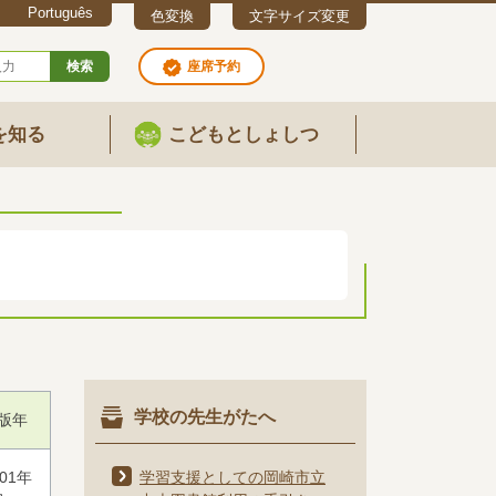
Português
色変換
文字サイズ変更
検索
座席予約
を知る
こどもとしょしつ
学校の先生がたへ
版年
001年
学習支援としての岡崎市立