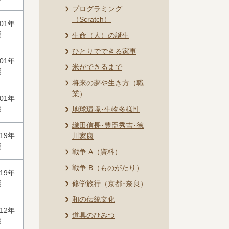
プログラミング
（Scratch）
001年
月
生命（人）の誕生
ひとりでできる家事
001年
米ができるまで
月
将来の夢や生き方（職
業）
001年
月
地球環境･生物多様性
織田信長･豊臣秀吉･徳
019年
川家康
月
戦争 A（資料）
戦争 B（ものがたり）
019年
月
修学旅行（京都･奈良）
和の伝統文化
012年
道具のひみつ
月