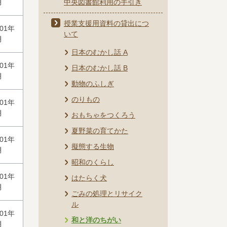
月
中央図書館利用の手引き
授業支援用資料の貸出につ
001年
いて
月
日本のむかし話 A
001年
日本のむかし話 B
月
動物のふしぎ
のりもの
001年
月
おもちゃをつくろう
夏野菜の育てかた
001年
擬態する生物
月
昭和のくらし
001年
はたらく犬
月
ごみの処理とリサイク
ル
001年
和と洋のちがい
月