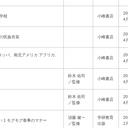
2
の学校
小峰書店
4
2
アの民族衣装
小峰書店
4
ーロッパ、南北アメリカ アフリカ、
2
小峰書店
4
鈴木 佑司
2
小峰書店
／監修
4
鈴木 佑司
2
小峰書店
／監修
4
須藤 健一
学研教育
2
 1 モグモグ食事のマナー
／監修
出版
2