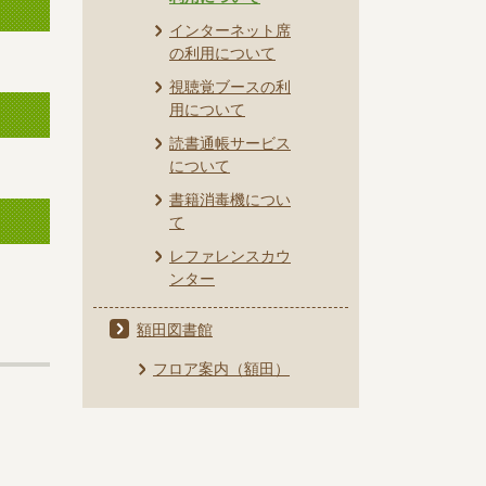
インターネット席
の利用について
視聴覚ブースの利
用について
読書通帳サービス
について
書籍消毒機につい
て
レファレンスカウ
ンター
額田図書館
フロア案内（額田）