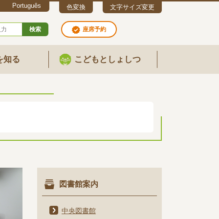
Português
色変換
文字サイズ変更
検索
座席予約
を知る
こどもとしょしつ
図書館案内
中央図書館