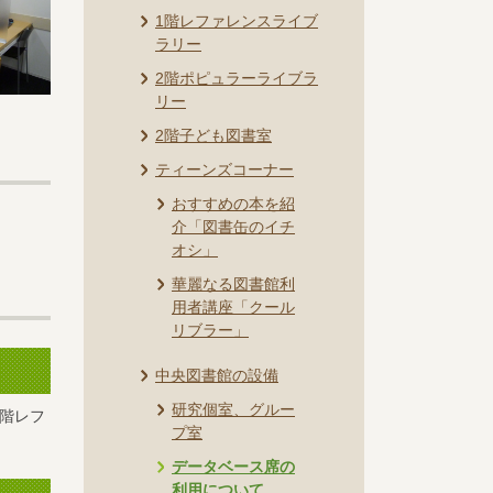
1階レファレンスライブ
ラリー
2階ポピュラーライブラ
リー
2階子ども図書室
ティーンズコーナー
おすすめの本を紹
介「図書缶のイチ
オシ」
華麗なる図書館利
用者講座「クール
リブラー」
中央図書館の設備
研究個室、グルー
階レフ
プ室
データベース席の
利用について