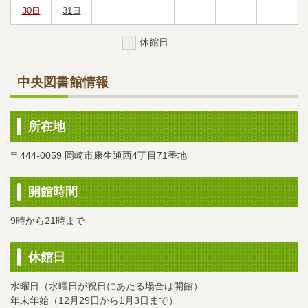
開
開
開
通
開
開
開
休
30日
31日
館
館
館
常
館
館
館
館
開
開
休
休館日
館
館
館
中央図書館情報
所在地
〒444-0059 岡崎市康生通西4丁目71番地
開館時間
9時から21時まで
休館日
水曜日（水曜日が祝日にあたる場合は開館）
年末年始（12月29日から1月3日まで）