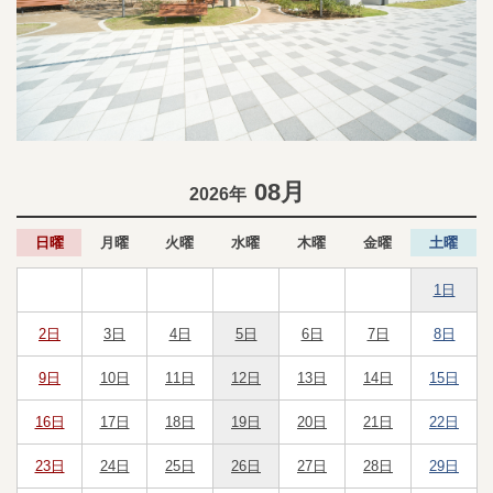
08月
2026年
日曜
月曜
火曜
水曜
木曜
金曜
土曜
1日
2日
3日
4日
5日
6日
7日
8日
開
開
開
通
開
開
開
9日
10日
11日
12日
13日
14日
15日
館
館
館
常
館
館
館
開
開
開
通
開
開
開
休
16日
17日
18日
19日
20日
21日
22日
館
館
館
常
館
館
館
館
開
開
開
通
開
開
開
休
23日
24日
25日
26日
27日
28日
29日
館
館
館
常
館
館
館
館