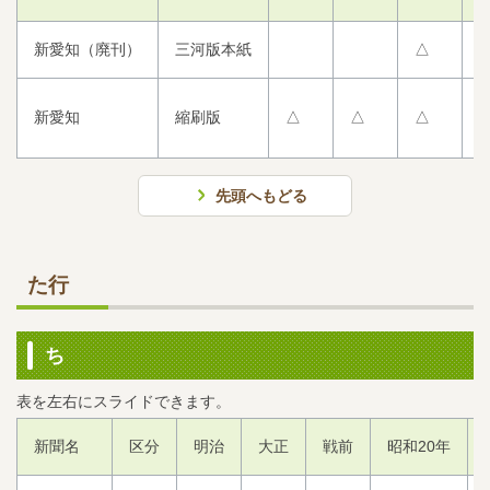
新愛知（廃刊）
三河版本紙
△
新愛知
縮刷版
△
△
△
先頭へもどる
た行
ち
新聞名
区分
明治
大正
戦前
昭和20年