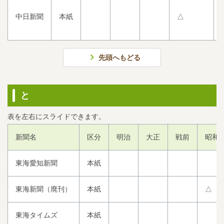
中日新聞
本紙
△
先頭へもどる
と
新聞名
区分
明治
大正
戦前
昭和2
東海愛知新聞
本紙
東海新聞（廃刊）
本紙
△
東海タイムズ
本紙