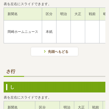
新聞名
区分
明治
大正
戦前
昭和
岡崎ホームニュース
本紙
先頭へもどる
さ行
し
新聞名
区分
明治
大正
戦前