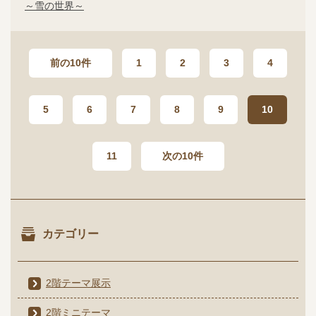
～雪の世界～
前の10件
1
2
3
4
5
6
7
8
9
10
11
次の10件
カテゴリー
2階テーマ展示
2階ミニテーマ