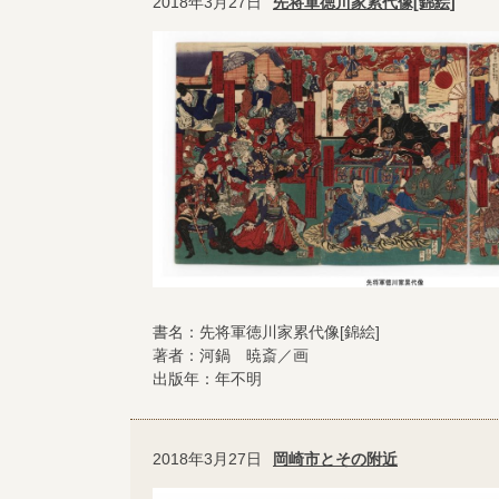
2018年3月27日
先将軍徳川家累代像[錦絵]
書名：先将軍徳川家累代像[錦絵]
著者：河鍋 暁斎／画
出版年：年不明
2018年3月27日
岡崎市とその附近