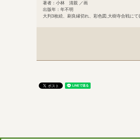
著者：小林 清親 ／画
出版年：年不明
大判3枚続、刷良縁切れ、彩色図,大樹寺合戦に