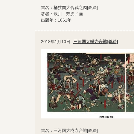
書名：桶狭間大合戦之図[錦絵]
著者：歌川 芳虎／画
出版年：1861年
2018年1月10日
三河国大樹寺合戦[錦絵]
書名：三河国大樹寺合戦[錦絵]