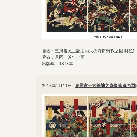
書名：三河後風土記之内大樹寺御難戦之図[錦絵]
著者：月岡 芳年／画
出版年：1873年
2018年1月11日
東照宮十六善神之肖像連座の図[