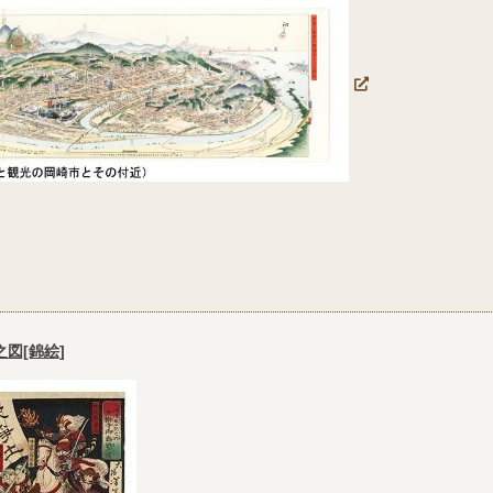
図[錦絵]