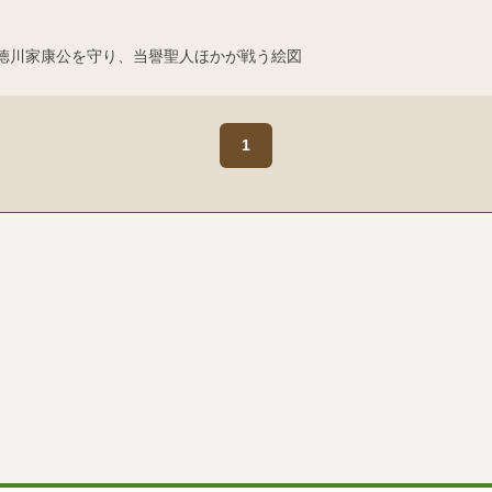
て徳川家康公を守り、当譽聖人ほかが戦う絵図
1