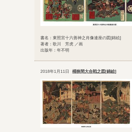
書名：東照宮十六善神之肖像連座の図[錦絵]
著者：歌川 芳虎 ／画
出版年：年不明
2018年1月11日
桶狭間大合戦之図[錦絵]