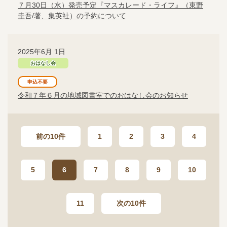
７月30日（水）発売予定『マスカレード・ライフ』（東野
圭吾/著、集英社）の予約について
2025年6月 1日
おはなし会
申込不要
令和７年６月の地域図書室でのおはなし会のお知らせ
前の10件
1
2
3
4
5
6
7
8
9
10
11
次の10件