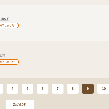
の遊び
終了しました
化財
終了しました
4
5
6
7
8
9
10
次の10件