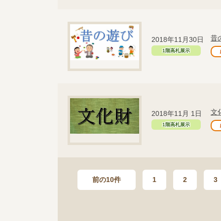
昔
2018年11月30日
1階高札展示
文
2018年11月 1日
1階高札展示
前の10件
1
2
3