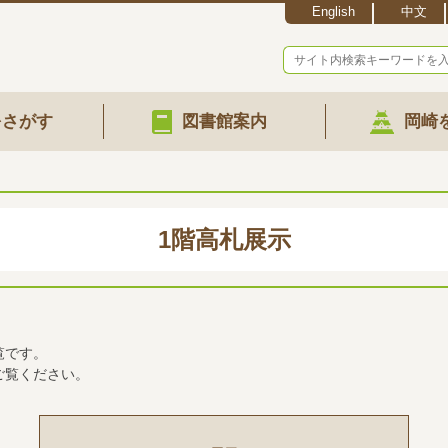
English
中文
をさがす
図書館案内
岡崎
1階高札展示
覧です。
ご覧ください。