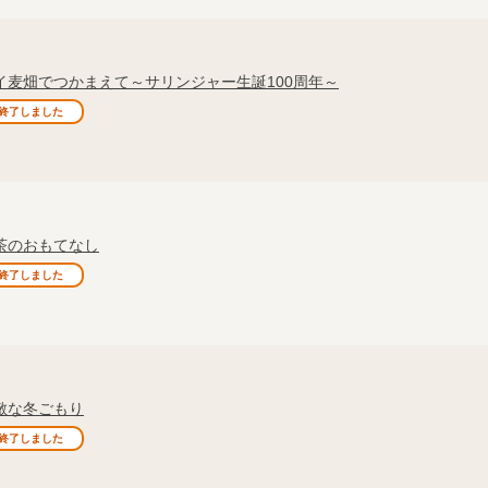
イ麦畑でつかまえて～サリンジャー生誕100周年～
終了しました
茶のおもてなし
終了しました
敵な冬ごもり
終了しました