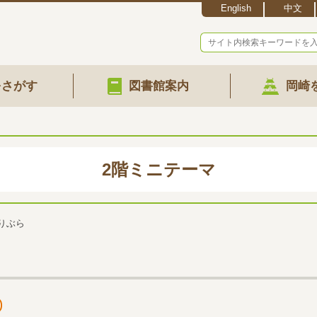
English
中文
をさがす
図書館案内
岡崎
2階ミニテーマ
りぶら