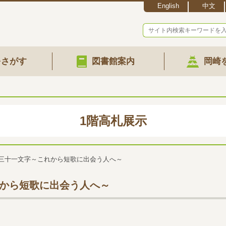
English
中文
をさがす
図書館案内
岡崎
1階高札展示
 New!三十一文字～これから短歌に出会う人へ～
～これから短歌に出会う人へ～