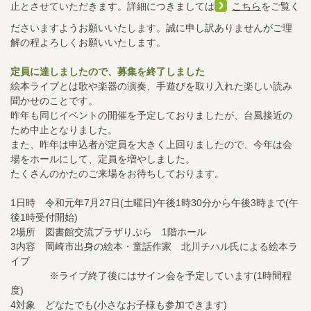
止とさせていただきます。詳細につきましては
こちら
をご覧く
ださいますようお願いいたします。誠に申し訳ありませんがご理
解の程よろしくお願いいたします。
定員に達しましたので、募集を終了しました
絵本ライブとは歌や楽器の演奏、手遊びを取り入れた楽しい読み
聞かせのことです。
昨年も同じイベントの開催を予定しておりましたが、台風接近の
ため中止となりました。
また、昨年は申込者が定員を大きく上回りましたので、今年は会
場をホールにして、定員を増やしました。
たくさんのかたのご来場をお待ちしております。
1日時 令和元年7月27日(土曜日)午後1時30分から午後3時まで(午
後1時受付開始)
2場所 図書館交流プラザりぶら 1階ホール
3内容 岡崎市出身の絵本・童話作家 北川チハル氏による絵本ラ
イブ
※ライブ終了後にはサイン会を予定しています(1時間程
度)
4対象 どなたでも(小さなお子様も参加できます)