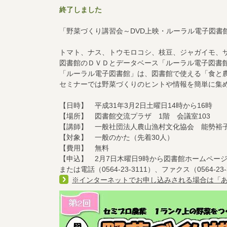
終了しました
「野菜づくり講習会～DVD上映・ルーラル電子図書
トマト、ナス、トウモロコシ、枝豆、ジャガイモ、
図書館のＤＶＤとデータベース「ルーラル電子図書
「ルーラル電子図書館」は、図書館で使える「食と
セミナーでは野菜づくりのヒントや情報を簡単に集
【日時】 平成31年3月2日土曜日14時から16時
【場所】 図書館交流プラザ 1階 会議室103
【講師】 一般社団法人農山漁村文化協会 能勢裕
【対象】 一般のかた（先着30人）
【費用】 無料
【申込】 2月7日木曜日9時から図書館ホームペー
または
電話（0564-23-3111）、ファクス（0564-23-3
※インターネットでお申し込みされる場合は「